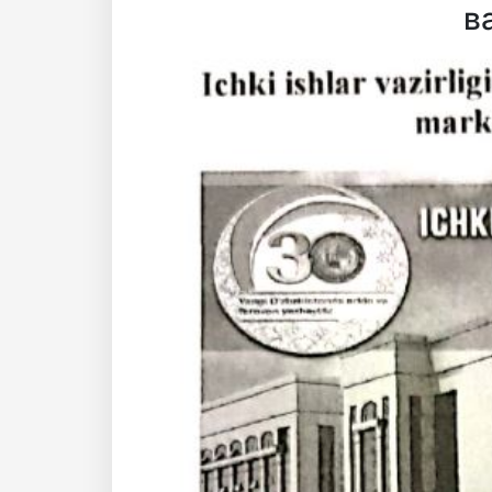
в
Akademiklar
ru
as
dasd
my.gov.uz