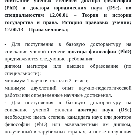
соискание ученых степеней доктора философии
ru
(PhD) и доктора юридических наук (DSc). по
специальностям 12.00.01 – Теория и история
государства и права. История правовых учений;
as
12.00.13 - Права человека;
dasd
- Для поступления в базовую докторантуру на
соискание ученой степени
доктора философии (PhD)
предъявляются следующие требования:
my.gov.uz
диплом магистра или высшее образование (по
специальности);
минимум 1 научная статья и 2 тезиса;
минимум двухлетний опыт научно-педагогической
работы или определенные научные достижения.
- Для поступления в базовую докторантуру на
соискание ученой степени
доктора наук (DSc)
необходимо иметь степень кандидата наук или доктора
философии (PhD) или эквивалентный им диплом,
полученный в зарубежных странах, и после получения