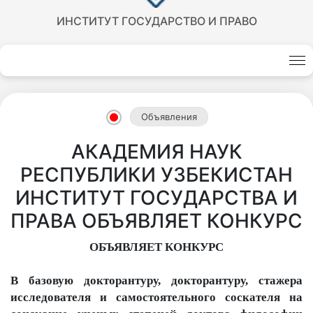
ИНСТИТУТ ГОСУДАРСТВО И ПРАВО
Объявления
АКАДЕМИЯ НАУК
РЕСПУБЛИКИ УЗБЕКИСТАН
ИНСТИТУТ ГОСУДАРСТВА И
ПРАВА ОБЪЯВЛЯЕТ КОНКУРС
ОБЪЯВЛЯЕТ КОНКУРС
Akademiklar
В базовую докторантуру, докторантуру, стаж
ера
исследователя
и самостоятельно
го
соскател
я
на