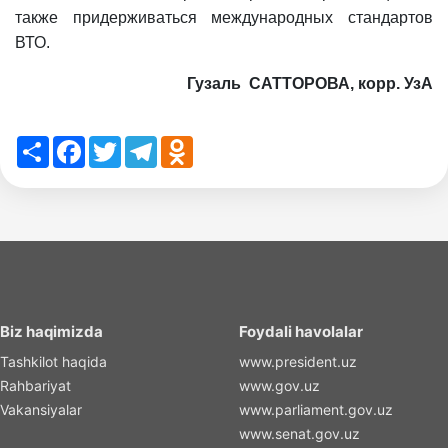
также придерживаться международных стандартов
ВТО.
Гузаль САТТОРОВА, корр. УзА
Share
Facebook
Twitter
Telegram
Odnoklassniki
Biz haqimizda
Foydali havolalar
Tashkilot haqida
www.president.uz
Rahbariyat
www.gov.uz
Vakansiyalar
www.parliament.gov.uz
www.senat.gov.uz