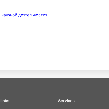
 научной деятельности».
links
Services