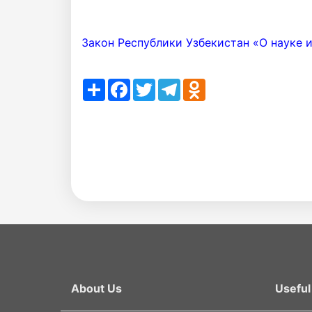
ru
as
Закон Республики Узбекистан «О науке и
dasd
Share
Facebook
Twitter
Telegram
Odnoklassniki
my.gov.uz
About Us
Useful 